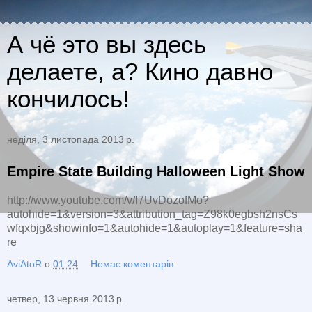
А чё это вы здесь
делаете, а? Кино давно
кончилось!
неділя, 3 листопада 2013 р.
Empire State Building Halloween Light Show
http://www.youtube.com/v/I7UvDozofMo?
autohide=1&version=3&attribution_tag=Z98k0egbsh2nsCs
wfqxbjg&showinfo=1&autohide=1&autoplay=1&feature=sha
re
AviAtoR
о
01:24
Немає коментарів:
четвер, 13 червня 2013 р.