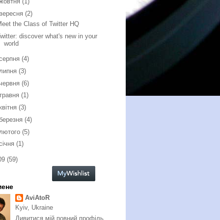
жовтня
(1)
вересня
(2)
eet the Class of Twitter HQ
witter: discover what's new in your
world
серпня
(4)
липня
(3)
червня
(6)
травня
(1)
квітня
(3)
березня
(4)
лютого
(5)
січня
(1)
09
(59)
мене
AviAtoR
Kyiv, Ukraine
Дивитися мій повний профіль