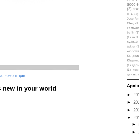
google
(2)
лох
HTC
(1)
Jose Am
Chagall
Festival
berlin
(1
(1)
mult
ny2010
twitter
(
window
Кандел
Ющенк
(1)
дер
(1)
пес
цензур
є коментарів:
Архів
s new in your world
►
20
►
20
►
20
▼
20
►
►