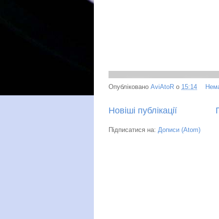
Опубліковано
AviAtoR
о
15:14
Нема
Новіші публікації
Підписатися на:
Дописи (Atom)