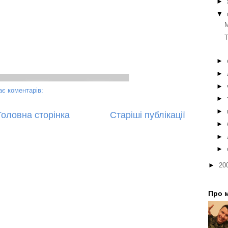
►
▼
M
T
►
►
►
є коментарів:
►
►
Головна сторінка
Старіші публікації
►
►
►
►
20
Про 