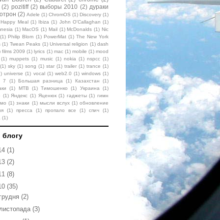
(2)
pozitiff
(2)
выборы 2010
(2)
дураки
отрон
(2)
Adele
(1)
ChromOS
(1)
Discovery
(1)
Happy Meal
(1)
Ibiza
(1)
John O'Callaghan
(1)
nesia
(1)
MacOS
(1)
Mail
(1)
McDonalds
(1)
Nic
(1)
Philip Blom
(1)
PowerMat
(1)
The New York
s
(1)
Twean Peaks
(1)
Universal religion
(1)
dash
)
films 2009
(1)
lyrics
(1)
mac
(1)
mobile
(1)
mood
(1)
muppets
(1)
music
(1)
nokia
(1)
nspcc
(1)
(1)
sky
(1)
song
(1)
star
(1)
trailer
(1)
trance
(1)
1)
universe
(1)
vocal
(1)
web2.0
(1)
windows
(1)
s 7
(1)
Большая разница
(1)
Казахстан
(1)
аки
(1)
МТВ
(1)
Тимошенко
(1)
Украина
(1)
о
(1)
Яндекс
(1)
Яценюк
(1)
гаджеты
(1)
гимн
ьмо
(1)
знаки
(1)
мысли вслух
(1)
обновление
ня
(1)
пресса
(1)
пропало все
(1)
спич
(1)
а
(1)
 блогу
14
(1)
13
(2)
11
(8)
10
(35)
грудня
(2)
листопада
(3)