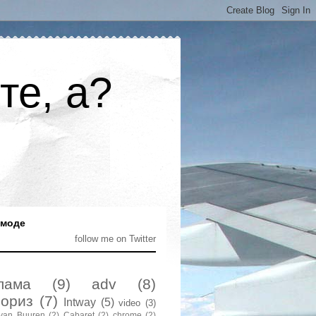
те, а?
 моде
follow me on Twitter
лама
(9)
adv
(8)
ориз
(7)
Intway
(5)
video
(3)
van Buuren
(2)
Cabaret
(2)
chrome
(2)