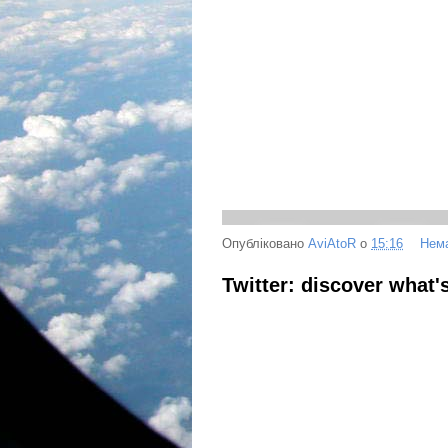
Опубліковано
AviAtoR
о
15:16
Нема
Twitter: discover what'