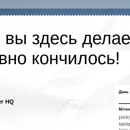
о вы здесь делае
вно кончилось!
Дань
er HQ
Мітки
рек
мем
Armin 